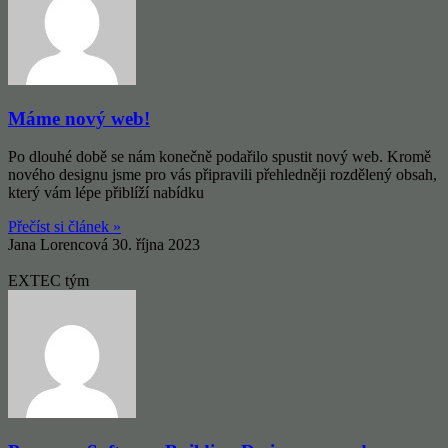
Máme nový web!
Po dlouhé době se nám konečně podařilo spustit nový web. Kromě
nového designu jsme pro vás připravili přehledněji rozdělený obsah,
který vám lépe přiblíží nabídku
Přečíst si článek »
Jana Lorencová
30. října 2023
EXTEC tým