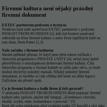
Firemní kultura není nějaký prázdný
firemní dokument
EXTEC partnerem podcastu o byznysu
Nedávno byla naše společnost EXTEC partnerem v podcastu
INSIGHT FROM BUSINESS [1], kde byl hostem uznávaný
odborník na téma firemní kultury a autor dvou úspěšných knih na
toto téma, Brett Putter [2,3].
Naše začátky s firemní kulturou
Musím upřímně přiznat, že když jsme před rokem začínali s
růstovým programem s PRIVATE UNITY [4], nebyl jsem úplně
přesvědčený o smysluplnosti definování firemní kultury. Část
růstového programu o firemní kultuře se zdála jako něco, co bude
možná zbytečný prázdný manuál. Nějaký prázdný firemní
dokument, ze kterého si i tak většina lidí bude asi dělat legraci.
Zažíváme ale přesný opak.
Co je firemní kultura a kolik firem ji řeší správně?
V podcastu INSIGHT FROM BUSINESS Brett popisuje firemní
kulturu jako způsob, jakým lidé fungují. „Kombinace chování,
rituálů, zvyků, rutin, komunikace a procesů.“ [5]
Brett při svém průzkumu před vydáním knihy [2] hovořil s více jako