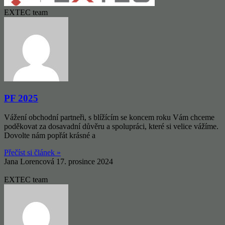
EXTEC team
PF 2025
Vážení obchodní partneři, s blížícím se koncem roku Vám chceme
poděkovat za dosavadní důvěru a spolupráci, které si velice vážíme.
Dovolte nám popřát krásné a
Přečíst si článek »
Jana Lorencová
17. prosince 2024
EXTEC team