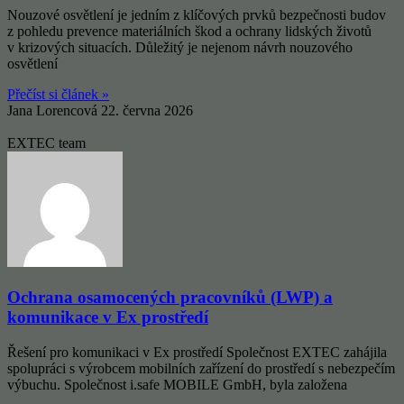
Nouzové osvětlení je jedním z klíčových prvků bezpečnosti budov
z pohledu prevence materiálních škod a ochrany lidských životů
v krizových situacích. Důležitý je nejenom návrh nouzového
osvětlení
Přečíst si článek »
Jana Lorencová
22. června 2026
EXTEC team
Ochrana osamocených pracovníků (LWP) a
komunikace v Ex prostředí
Řešení pro komunikaci v Ex prostředí Společnost EXTEC zahájila
spolupráci s výrobcem mobilních zařízení do prostředí s nebezpečím
výbuchu. Společnost i.safe MOBILE GmbH, byla založena