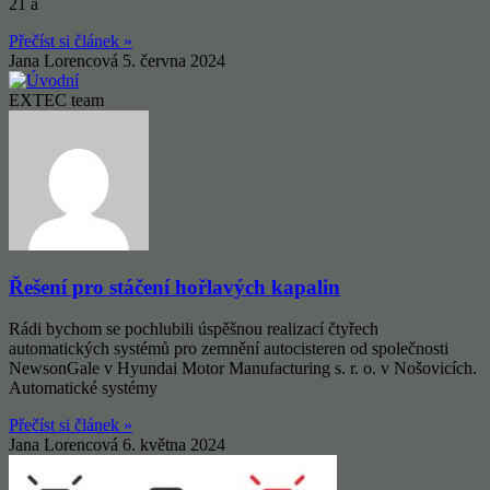
21 a
Přečíst si článek »
Jana Lorencová
5. června 2024
EXTEC team
Řešení pro stáčení hořlavých kapalin
Rádi bychom se pochlubili úspěšnou realizací čtyřech
automatických systémů pro zemnění autocisteren od společnosti
NewsonGale v Hyundai Motor Manufacturing s. r. o. v Nošovicích.
Automatické systémy
Přečíst si článek »
Jana Lorencová
6. května 2024