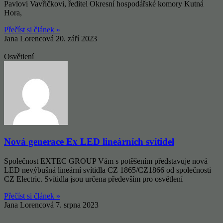
Pavlovi Vavřičkovi, ředitel Okresní hospodářské komory Kutná
Hora,
Přečíst si článek »
Jana Lorencová
20. září 2023
Osvětlení
Nová generace Ex LED lineárních svítidel
Společnost EXTEC GROUP Vám s potěšením představuje nová
LED nevýbušná lineární svítidla CZ 1865/CZ1866 od společnosti
CZ Electric. Svítidla jsou určena především pro osvětlení
Přečíst si článek »
Jana Lorencová
7. srpna 2023