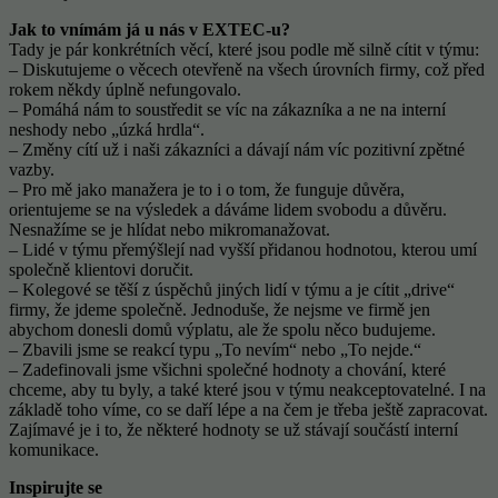
Jak to vnímám já u nás v EXTEC-u?
Tady je pár konkrétních věcí, které jsou podle mě silně cítit v týmu:
– Diskutujeme o věcech otevřeně na všech úrovních firmy, což před
rokem někdy úplně nefungovalo.
– Pomáhá nám to soustředit se víc na zákazníka a ne na interní
neshody nebo „úzká hrdla“.
– Změny cítí už i naši zákazníci a dávají nám víc pozitivní zpětné
vazby.
– Pro mě jako manažera je to i o tom, že funguje důvěra,
orientujeme se na výsledek a dáváme lidem svobodu a důvěru.
Nesnažíme se je hlídat nebo mikromanažovat.
– Lidé v týmu přemýšlejí nad vyšší přidanou hodnotou, kterou umí
společně klientovi doručit.
– Kolegové se těší z úspěchů jiných lidí v týmu a je cítit „drive“
firmy, že jdeme společně. Jednoduše, že nejsme ve firmě jen
abychom donesli domů výplatu, ale že spolu něco budujeme.
– Zbavili jsme se reakcí typu „To nevím“ nebo „To nejde.“
– Zadefinovali jsme všichni společné hodnoty a chování, které
chceme, aby tu byly, a také které jsou v týmu neakceptovatelné. I na
základě toho víme, co se daří lépe a na čem je třeba ještě zapracovat.
Zajímavé je i to, že některé hodnoty se už stávají součástí interní
komunikace.
Inspirujte se