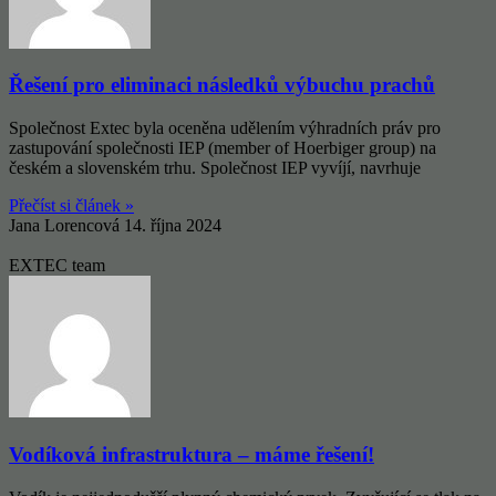
Řešení pro eliminaci následků výbuchu prachů
Společnost Extec byla oceněna udělením výhradních práv pro
zastupování společnosti IEP (member of Hoerbiger group) na
českém a slovenském trhu. Společnost IEP vyvíjí, navrhuje
Přečíst si článek »
Jana Lorencová
14. října 2024
EXTEC team
Vodíková infrastruktura – máme řešení!