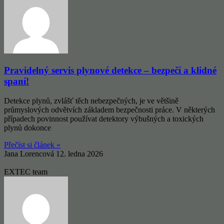
Pravidelný servis plynové detekce – bezpečí a klidné
spaní!
Detekce plynů, zvlášť těch nebezpečných, je ve většině
průmyslových odvětvích základem bezpečnosti práce. V některých
případech povinnost používat detektory výbušných a toxických
plynů dokonce
Přečíst si článek »
Jana Lorencová
12. ledna 2026
EXTEC team