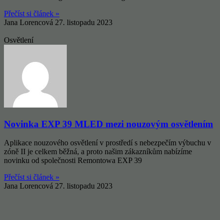
Přečíst si článek »
Jana Lorencová
27. listopadu 2023
Osvětlení
Novinka EXP 39 MLED mezi nouzovým osvětlením
Aplikace nouzového osvětlení v prostředí s nebezpečím výbuchu v
zóně II je celkem běžná, a proto našim zákazníkům nabízíme
novinku od společnosti Remontowa EXP 39
Přečíst si článek »
Jana Lorencová
27. listopadu 2023