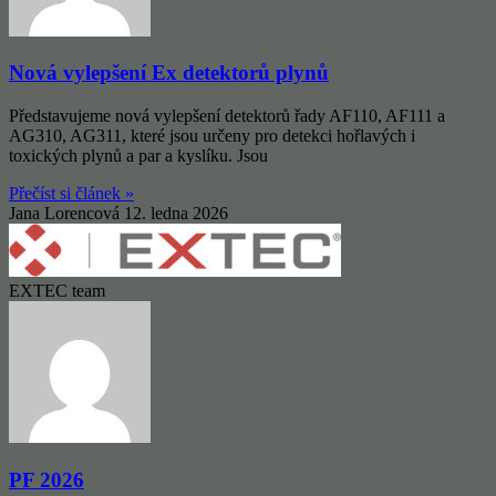
Nová vylepšení Ex detektorů plynů
Představujeme nová vylepšení detektorů řady AF110, AF111 a
AG310, AG311, které jsou určeny pro detekci hořlavých i
toxických plynů a par a kyslíku. Jsou
Přečíst si článek »
Jana Lorencová
12. ledna 2026
EXTEC team
PF 2026