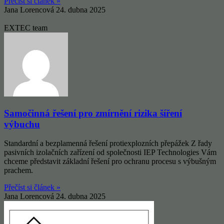
Přečíst si článek »
Jana Lorencová
24. dubna 2025
EXTEC team
Samočinná řešení pro zmírnění rizika šíření
výbuchu
Standardní a bezplamenná řešení protiexplozních přepážek Z řady
pasivních izolačních zařízení od společnosti IEP Technologies Vám
chceme představit základní řešení pro ochranu procesu s výbušným
prachem.
Přečíst si článek »
Jana Lorencová
24. dubna 2025