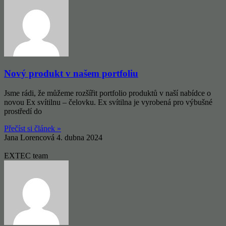
Nový produkt v našem portfoliu
Jsme rádi, že můžeme rozšířit portfolio produktů v naší nabídce o
novou Ex svítilnu – čelovku. Ex svítilna je vyrobená pro výbušné
prostředí do
Přečíst si článek »
Jana Lorencová
4. dubna 2024
EXTEC team