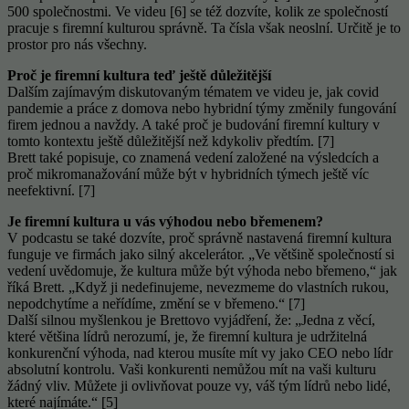
500 společnostmi. Ve videu [6] se též dozvíte, kolik ze společností
pracuje s firemní kulturou správně. Ta čísla však neoslní. Určitě je to
prostor pro nás všechny.
Proč je firemní kultura teď ještě důležitější
Dalším zajímavým diskutovaným tématem ve videu je, jak covid
pandemie a práce z domova nebo hybridní týmy změnily fungování
firem jednou a navždy. A také proč je budování firemní kultury v
tomto kontextu ještě důležitější než kdykoliv předtím. [7]
Brett také popisuje, co znamená vedení založené na výsledcích a
proč mikromanažování může být v hybridních týmech ještě víc
neefektivní. [7]
Je firemní kultura u vás výhodou nebo břemenem?
V podcastu se také dozvíte, proč správně nastavená firemní kultura
funguje ve firmách jako silný akcelerátor. „Ve většině společností si
vedení uvědomuje, že kultura může být výhoda nebo břemeno,“ jak
říká Brett. „Když ji nedefinujeme, nevezmeme do vlastních rukou,
nepodchytíme a neřídíme, změní se v břemeno.“ [7]
Další silnou myšlenkou je Brettovo vyjádření, že: „Jedna z věcí,
které většina lídrů nerozumí, je, že firemní kultura je udržitelná
konkurenční výhoda, nad kterou musíte mít vy jako CEO nebo lídr
absolutní kontrolu. Vaši konkurenti nemůžou mít na vaši kulturu
žádný vliv. Můžete ji ovlivňovat pouze vy, váš tým lídrů nebo lidé,
které najímáte.“ [5]