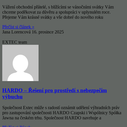
Vážení obchodní přátelé, s blížícími se vánočními svátky Vám
chceme poděkovat za důvěru a spolupráci v uplynulém roce.
Přejeme Vám krásné svátky a vše dobré do nového roku
Přečíst si článek »
Jana Lorencová
16. prosince 2025
EXTEC team
HARDO – Řešení pro prostředí s nebezpečím
výbuchu
Společnost Extec může s radostí oznámit udělení výhradních práv
pro zastupování společnosti HARDO Czapski i Wspólnicy Spółka
Jawna na českém trhu. Společnost HARDO navrhuje a