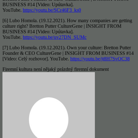
BUSINESS #14 [Video: Upútavka].
YouTube.
https://youtu.be/SCr46F3_ks0
[6] Lubo Homola. (19.12.2021). How many companies are getting
culture right? Bretton Putter CultureGene | INSIGHT FROM
BUSINESS #14 [Video: Upútavka].
YouTube.
https://youtu.be/uv27DN_SUMc
[7] Lubo Homola. (19.12.2021). Own your culture: Bretton Putter
Founder & CEO CultureGene | INSIGHT FROM BUSINESS #14
[Video: Celý rozhovor]. YouTube.
https://youtu.be/jt8H7SvOC38
Firemní kultura není nějaký prázdný firemní dokument