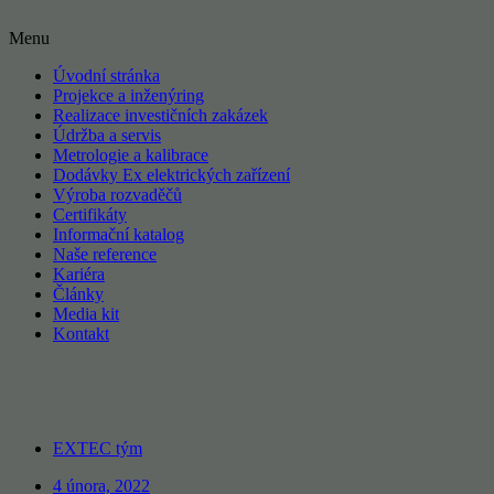
Menu
Úvodní stránka
Projekce a inženýring
Realizace investičních zakázek
Údržba a servis
Metrologie a kalibrace
Dodávky Ex elektrických zařízení
Výroba rozvaděčů
Certifikáty
Informační katalog
Naše reference
Kariéra
Články
Media kit
Kontakt
EXTEC tým
4 února, 2022