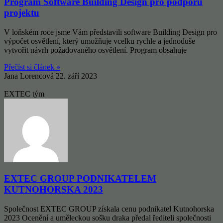
Program Software Building Design pro podporu
projektu
V loňském roce jsme Vám představili software Building Design pro
výpočet osvětlení, který umožňuje vcelku rychle a jednoduše
vytvořit návrh požadovaného osvětlení. Program obsahuje
Přečíst si článek »
Jana Lorencová
22. září 2023
EXTEC tým
EXTEC GROUP PODNIKATELEM
KUTNOHORSKA 2023
Společnost EXTEC GROUP získala cenu podnikatel Kutnohorska
2023 Ocenění a uměleckou sošku draka předal řediteli společnosti