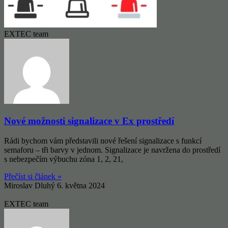
EXTEC team
Nové možnosti signalizace v Ex prostředí
Rádi bychom vám představili nové řešení signalizace s funkcí
semaforu – tři barvy v jednom. Signalizace je navržena do prostředí
s nebezpečím výbuchu zóna 1, 2, 21,
Přečíst si článek »
Miroslav Dluhý
6. května 2024
EXTEC team