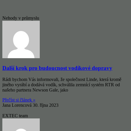
Nehody v průmyslu
Další krok pro budoucnost vodíkové dopravy
Rádi bychom Vás informovali, že společnost Linde, která kromě
jiného vyrábí a dodává vodík, schválila zemnící systém RTR od
našeho partnera Newson Gale, jako
Přečíst si článek »
Jana Lorencová
30. října 2023
EXTEC team