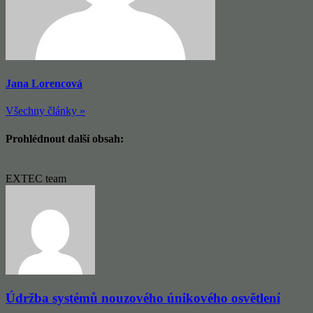
Jana Lorencová
Všechny články »
Prohlédnout další obsah:
EXTEC team
Údržba systémů nouzového únikového osvětlení