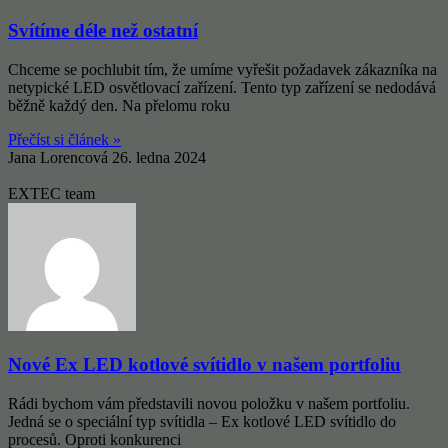
Svítíme déle než ostatní
Chceme se pochlubit tím, že umíme vyřešit požadavek zákazníka na
netypické LED osvětlovací zařízení. Tento typ zařízení se nedodává
běžně každý den. Na přelomu roku
Přečíst si článek »
Jana Lorencová
26. ledna 2024
EXTEC team
Nové Ex LED kotlové svítidlo v našem portfoliu
Rádi bychom vám představili novou položku v našem portfoliu.
Jedná se o speciální typ svítidla – Ex kotlové LED svítidlo do
procesů. Oproti konkurenci