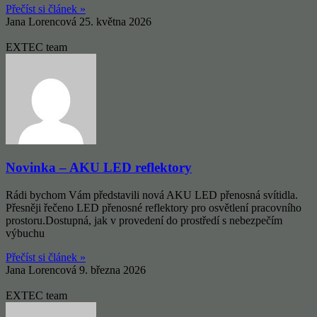
Přečíst si článek »
Jana Lorencová
25. května 2026
EXTEC team
Novinka – AKU LED reflektory
Rádi bychom Vám představili nová AKU LED přenosná svítidla.
Přesněji řečeno LED přenosné reflektory pro osvětlení pracovního
prostoru.Dostupná, jak v provedení do prostředí s nebezpečím
výbuchu
Přečíst si článek »
Jana Lorencová
9. března 2026
EXTEC team