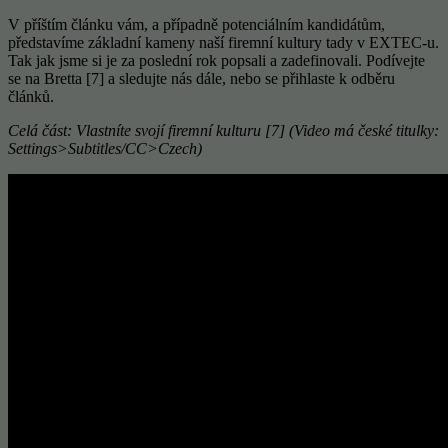
V příštím článku vám, a případně potenciálním kandidátům,
představíme základní kameny naší firemní kultury tady v EXTEC-u.
Tak jak jsme si je za poslední rok popsali a zadefinovali. Podívejte
se na Bretta [7] a sledujte nás dále, nebo se přihlaste k odběru
článků.
Celá část: Vlastníte svojí firemní kulturu [7] (Video má české titulky:
Settings>Subtitles/CC>Czech)