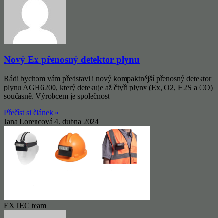
Nový Ex přenosný detektor plynu
Rádi bychom vám představili nový kompaktnější přenosný detektor
plynu AGH6200, který detekuje až čtyři plyny (Ex, O2, H2S a CO)
současně. Výrobcem je společnost
Přečíst si článek »
Jana Lorencová
4. dubna 2024
EXTEC team