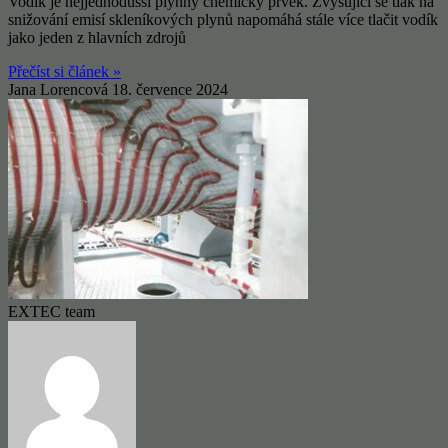
Vodík je nejjednodušší plynný chemický prvek. Zvyšující se tlak na
snižování emisí skleníkových plynů napomáhá stále více tlačit vodík
jako jeden z hlavních zdrojů
Přečíst si článek »
Jana Lorencová
18. července 2024
EXTEC team