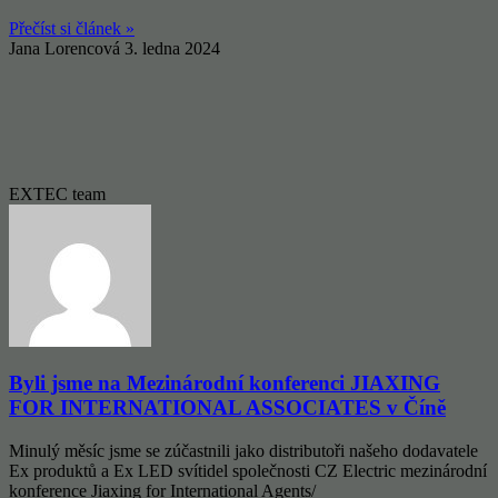
Přečíst si článek »
Jana Lorencová
3. ledna 2024
EXTEC team
Byli jsme na Mezinárodní konferenci JIAXING
FOR INTERNATIONAL ASSOCIATES v Číně
Minulý měsíc jsme se zúčastnili jako distributoři našeho dodavatele
Ex produktů a Ex LED svítidel společnosti CZ Electric mezinárodní
konference Jiaxing for International Agents/