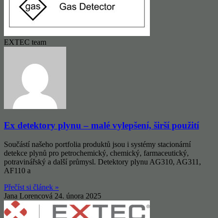
EXTEC team
Ex detektory plynu – malé vylepšení, širší použití
Součástí našeho portfolia produktů jsou i systémy stacionární
detekce plynů pro petrochemický, chemický, farmaceutický,
potravinářský a další průmysl. Detektory plynu AG310, AG311,
AF110 a
Přečíst si článek »
Jana Lorencová
24. února 2025