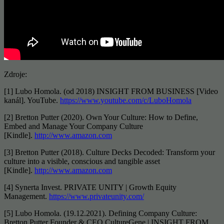
Zdroje:
[1] Lubo Homola. (od 2018) INSIGHT FROM BUSINESS [Video
kanál]. YouTube.
https://www.youtube.com/c/LuboHomola
[2] Bretton Putter (2020). Own Your Culture: How to Define,
Embed and Manage Your Company Culture
[Kindle].
http://www.amazon.com
[3] Bretton Putter (2018). Culture Decks Decoded: Transform your
culture into a visible, conscious and tangible asset
[Kindle].
http://www.amazon.com
[4] Synerta Invest. PRIVATE UNITY | Growth Equity
Management.
https://www.privateunity.com/
[5] Lubo Homola. (19.12.2021). Defining Company Culture:
Bretton Putter Founder & CEO CultureGene | INSIGHT FROM