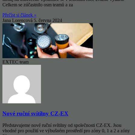
Celkem se zúčastnilo osm teamů a za
Přečíst si článek »
Jana Lorencová
5. června 2024
EXTEC team
Nové ruční svítilny CZ-EX
Představujeme nové ruční svítilny od společnosti CZ-EX. Jsou
vhodné pro použití ve výbušném prostředí pro zóny 0, 1 a 2 a zóny