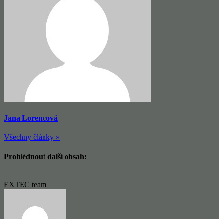
Jana Lorencová
Všechny články »
Prohlédnout další obsah:
EXTEC team