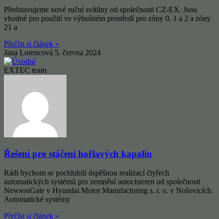
Představujeme nové ruční svítilny od společnosti CZ-EX. Jsou
vhodné pro použití ve výbušném prostředí pro zóny 0, 1 a 2 a zóny
21 a
Přečíst si článek »
Jana Lorencová
5. června 2024
EXTEC team
Řešení pro stáčení hořlavých kapalin
Rádi bychom se pochlubili úspěšnou realizací čtyřech
automatických systémů pro zemnění autocisteren od společnosti
NewsonGale v Hyundai Motor Manufacturing s. r. o. v Nošovicích.
Automatické systémy
Přečíst si článek »