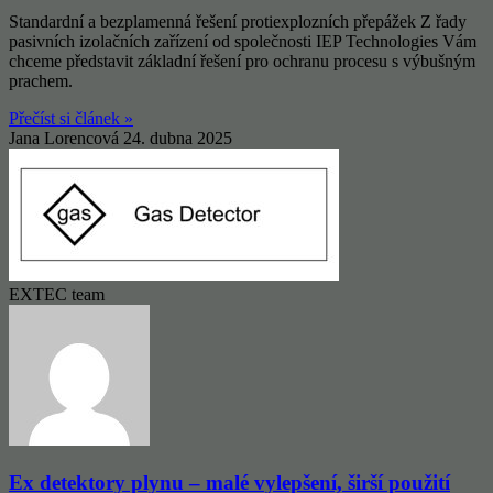
Standardní a bezplamenná řešení protiexplozních přepážek Z řady
pasivních izolačních zařízení od společnosti IEP Technologies Vám
chceme představit základní řešení pro ochranu procesu s výbušným
prachem.
Přečíst si článek »
Jana Lorencová
24. dubna 2025
EXTEC team
Ex detektory plynu – malé vylepšení, širší použití