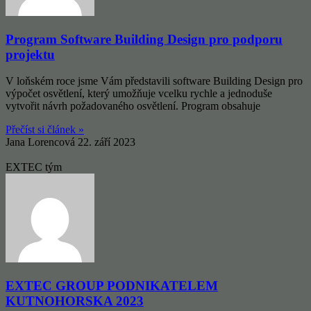
Program Software Building Design pro podporu
projektu
V loňském roce jsme Vám představili software Building Design pro
výpočet osvětlení, který umožňuje vcelku rychle a jednoduše
vytvořit návrh požadovaného osvětlení. Program obsahuje
Přečíst si článek »
Jana Lorencová
22. září 2023
EXTEC tým
EXTEC GROUP PODNIKATELEM
KUTNOHORSKA 2023