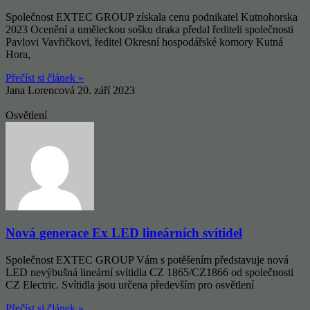
Společnost EXTEC GROUP získala cenu podnikatel Kutnohorska
2023 Ocenění a uměleckou sošku draka předal řediteli společnosti
Pavlovi Vavřičkovi, ředitel Okresní hospodářské komory Kutná
Hora,
Přečíst si článek »
Jana Lorencová
20. září 2023
Osvětlení
Nová generace Ex LED lineárních svítidel
Společnost EXTEC GROUP Vám s potěšením představuje nová
LED nevýbušná lineární svítidla CZ 1865/CZ1866 od společnosti
CZ Electric. Svítidla jsou určena především pro osvětlení
Přečíst si článek »