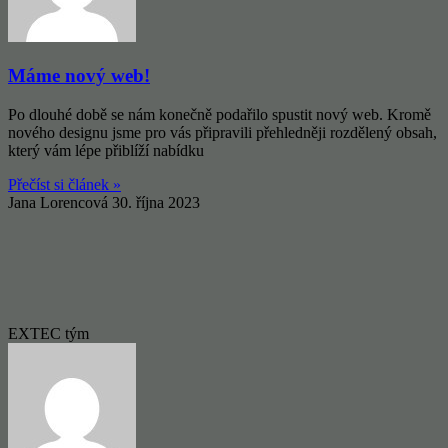
Máme nový web!
Po dlouhé době se nám konečně podařilo spustit nový web. Kromě
nového designu jsme pro vás připravili přehledněji rozdělený obsah,
který vám lépe přiblíží nabídku
Přečíst si článek »
Jana Lorencová
30. října 2023
EXTEC tým