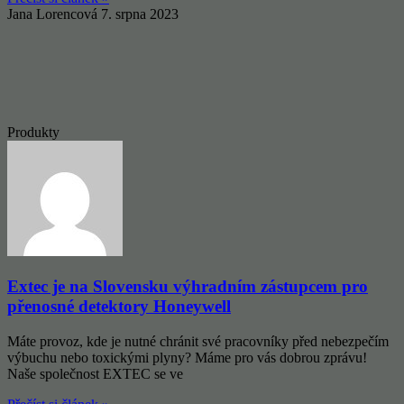
Jana Lorencová
7. srpna 2023
Produkty
Extec je na Slovensku výhradním zástupcem pro
přenosné detektory Honeywell
Máte provoz, kde je nutné chránit své pracovníky před nebezpečím
výbuchu nebo toxickými plyny? Máme pro vás dobrou zprávu!
Naše společnost EXTEC se ve