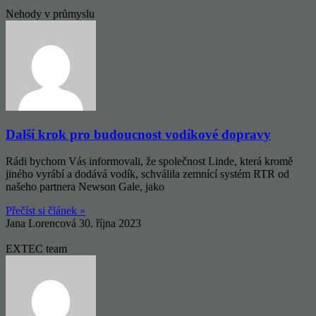
Nehody v průmyslu
Další krok pro budoucnost vodíkové dopravy
Rádi bychom Vás informovali, že společnost Linde, která kromě
jiného vyrábí a dodává vodík, schválila zemnící systém RTR od
našeho partnera Newson Gale, jako
Přečíst si článek »
Jana Lorencová
30. října 2023
EXTEC team