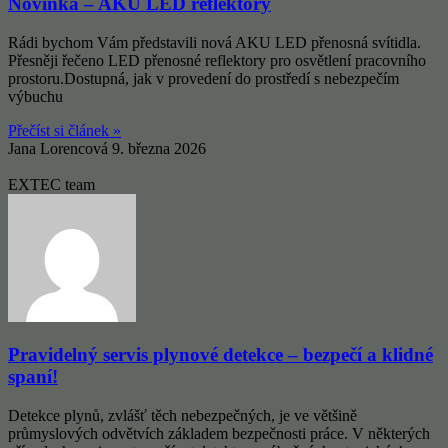
Novinka – AKU LED reflektory
Rádi bychom Vám představili nová AKU LED přenosná svítidla.
Přesněji řečeno LED přenosné reflektory pro osvětlení pracovního
prostoru.Dostupná, jak v provedení do prostředí s nebezpečím
výbuchu
Přečíst si článek »
Jana Lorencová
9. března 2026
EXTEC team
Pravidelný servis plynové detekce – bezpečí a klidné
spaní!
Detekce plynů, zvlášť těch nebezpečných, je ve většině
průmyslových odvětvích základem bezpečnosti práce. V některých