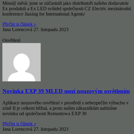
Minulý měsíc jsme se zúčastnili jako distributoři našeho dodavatele
Ex produktů a Ex LED svítidel společnosti CZ Electric mezinárodní
konference Jiaxing for International Agents/
Přečíst si článek »
Jana Lorencová
27. listopadu 2023
Osvětlení
Novinka EXP 39 MLED mezi nouzovým osvětlením
Aplikace nouzového osvětlení v prostředí s nebezpečím výbuchu v
zóně II je celkem běžná, a proto našim zákazníkům nabízíme
novinku od společnosti Remontowa EXP 39
Přečíst si článek »
Jana Lorencová
27. listopadu 2023