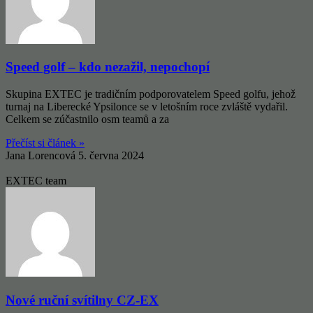
Speed golf – kdo nezažil, nepochopí
Skupina EXTEC je tradičním podporovatelem Speed golfu, jehož
turnaj na Liberecké Ypsilonce se v letošním roce zvláště vydařil.
Celkem se zúčastnilo osm teamů a za
Přečíst si článek »
Jana Lorencová
5. června 2024
EXTEC team
Nové ruční svítilny CZ-EX