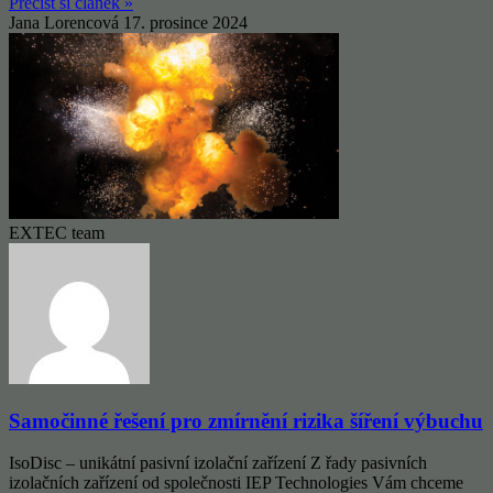
Přečíst si článek »
Jana Lorencová
17. prosince 2024
EXTEC team
Samočinné řešení pro zmírnění rizika šíření výbuchu
IsoDisc – unikátní pasivní izolační zařízení Z řady pasivních
izolačních zařízení od společnosti IEP Technologies Vám chceme