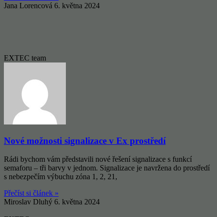
Jana Lorencová
6. května 2024
EXTEC team
Nové možnosti signalizace v Ex prostředí
Rádi bychom vám představili nové řešení signalizace s funkcí
semaforu – tři barvy v jednom. Signalizace je navržena do prostředí
s nebezpečím výbuchu zóna 1, 2, 21,
Přečíst si článek »
Miroslav Dluhý
6. května 2024