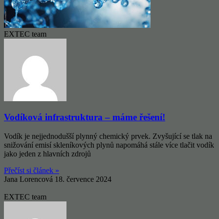
EXTEC team
Vodíková infrastruktura – máme řešení!
Vodík je nejjednodušší plynný chemický prvek. Zvyšující se tlak na
snižování emisí skleníkových plynů napomáhá stále více tlačit vodík
jako jeden z hlavních zdrojů
Přečíst si článek »
Jana Lorencová
18. července 2024
EXTEC team