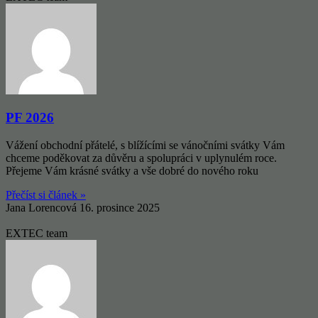
PF 2026
Vážení obchodní přátelé, s blížícími se vánočními svátky Vám
chceme poděkovat za důvěru a spolupráci v uplynulém roce.
Přejeme Vám krásné svátky a vše dobré do nového roku
Přečíst si článek »
Jana Lorencová
16. prosince 2025
EXTEC team