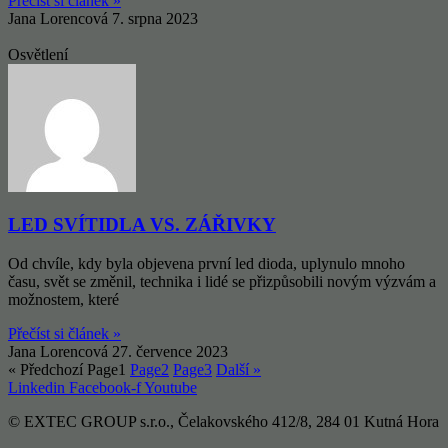
Přečíst si článek »
Jana Lorencová
7. srpna 2023
Osvětlení
LED SVÍTIDLA VS. ZÁŘIVKY
Od chvíle, kdy byla objevena první led dioda, uplynulo mnoho
času, svět se změnil, technika i lidé se přizpůsobili novým výzvám a
možnostem, které
Přečíst si článek »
Jana Lorencová
27. července 2023
« Předchozí
Page
1
Page
2
Page
3
Další »
Linkedin
Facebook-f
Youtube
© EXTEC GROUP s.r.o., Čelakovského 412/8, 284 01 Kutná Hora