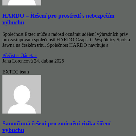
HARDO – Řešení pro prostředí s nebezpečím
výbuchu
Společnost Extec může s radostí oznámit udělení výhradních práv
pro zastupování společnosti HARDO Czapski i Wspólnicy Spółka
Jawna na českém trhu. Společnost HARDO navrhuje a
Přečíst si článek »
Jana Lorencová
24. dubna 2025
EXTEC team
Samočinná řešení pro zmírnění rizika šíření
výbuchu