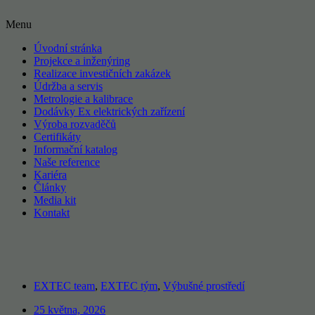
Menu
Úvodní stránka
Projekce a inženýring
Realizace investičních zakázek
Údržba a servis
Metrologie a kalibrace
Dodávky Ex elektrických zařízení
Výroba rozvaděčů
Certifikáty
Informační katalog
Naše reference
Kariéra
Články
Media kit
Kontakt
EXTEC team
,
EXTEC tým
,
Výbušné prostředí
25 května, 2026