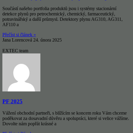
Součástí našeho portfolia produktů jsou i systémy stacionární
detekce plynů pro petrochemický, chemický, farmaceutický,
potravinářský a další průmysl. Detektory plynu AG310, AG311,
AF110 a
Přečíst si článek »
Jana Lorencová
24. února 2025
EXTEC team
PF 2025
Vážení obchodní partneři, s blížícím se koncem roku Vám chceme
poděkovat za dosavadní důvěru a spolupráci, které si velice vážíme.
Dovolte nám popřát krásné a