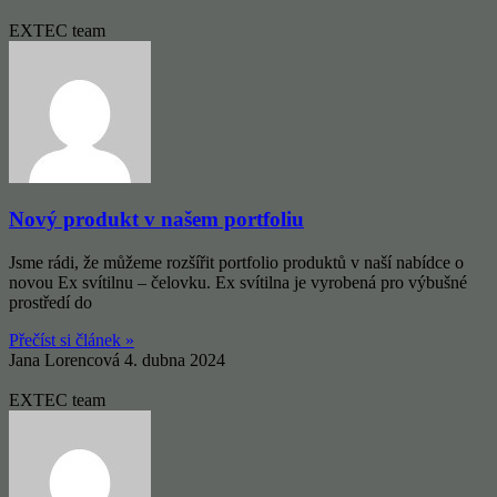
EXTEC team
Nový produkt v našem portfoliu
Jsme rádi, že můžeme rozšířit portfolio produktů v naší nabídce o
novou Ex svítilnu – čelovku. Ex svítilna je vyrobená pro výbušné
prostředí do
Přečíst si článek »
Jana Lorencová
4. dubna 2024
EXTEC team