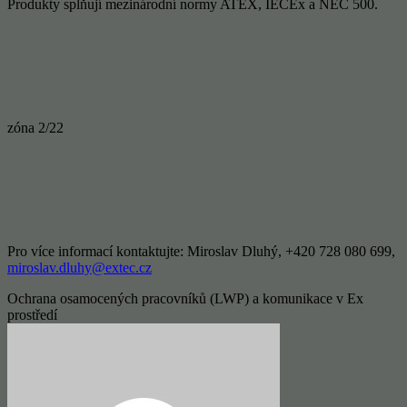
Produkty splňují mezinárodní normy ATEX, IECEx a NEC 500.
zóna 2/22
Pro více informací kontaktujte: Miroslav Dluhý, +420 728 080 699,
miroslav.dluhy@extec.cz
Ochrana osamocených pracovníků (LWP) a komunikace v Ex
prostředí