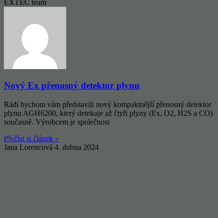
EXTEC team
Nový Ex přenosný detektor plynu
Rádi bychom vám představili nový kompaktnější přenosný detektor
plynu AGH6200, který detekuje až čtyři plyny (Ex, O2, H2S a CO)
současně. Výrobcem je společnost
Přečíst si článek »
Jana Lorencová
4. dubna 2024