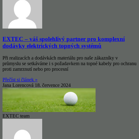
EXTEC – váš spolehlivý partner pro komplexní
dodávky elektrických topných systémů
Při realizacích a dodávkách materiálu pro naše zákazníky v
průmyslu se setkáváme i s požadavkem na topné kabely pro ochranu
proti zamrznutí nebo pro procesní
Přečíst si článek »
Jana Lorencová
18. července 2024
EXTEC team