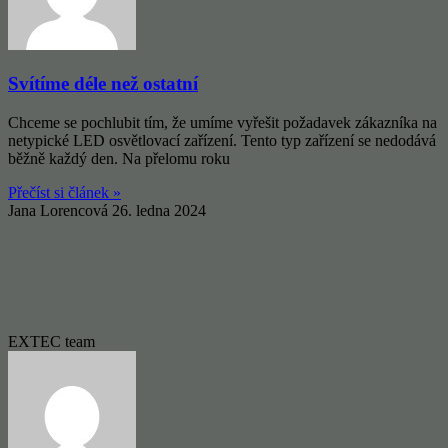
Svítíme déle než ostatní
Chceme se pochlubit tím, že umíme vyřešit požadavek zákazníka na
netypické LED osvětlovací zařízení. Tento typ zařízení se nedodává
běžně každý den. Na přelomu roku
Přečíst si článek »
Jana Lorencová
26. ledna 2024
EXTEC team