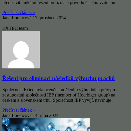
představit unikátní řešení pro izolaci přívodu čistého vzduchu
Přečíst si článek »
Jana Lorencová
17. prosince 2024
EXTEC team
Řešení pro eliminaci následků výbuchu prachů
Společnost Extec byla oceněna udělením výhradních práv pro
zastupování společnosti IEP (member of Hoerbiger group) na
českém a slovenském trhu. Společnost IEP vyvíjí, navrhuje
Přečíst si článek »
Jana Lorencová
14. října 2024