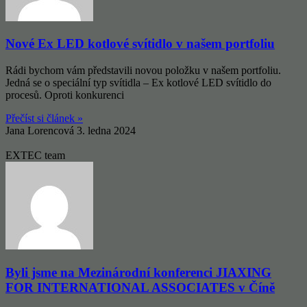
Nové Ex LED kotlové svítidlo v našem portfoliu
Rádi bychom vám představili novou položku v našem portfoliu.
Jedná se o speciální typ svítidla – Ex kotlové LED svítidlo do
procesů. Oproti konkurenci
Přečíst si článek »
Jana Lorencová
3. ledna 2024
EXTEC team
Byli jsme na Mezinárodní konferenci JIAXING
FOR INTERNATIONAL ASSOCIATES v Číně