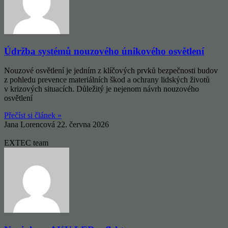
Údržba systémů nouzového únikového osvětlení
Nouzové osvětlení je jedním z klíčových prvků bezpečnosti budov
z pohledu prevence materiálních škod a ochrany lidských životů
v krizových situacích. Důležitý je nejenom návrh nouzového
osvětlení
Přečíst si článek »
Jana Lorencová
22. června 2026
EXTEC team