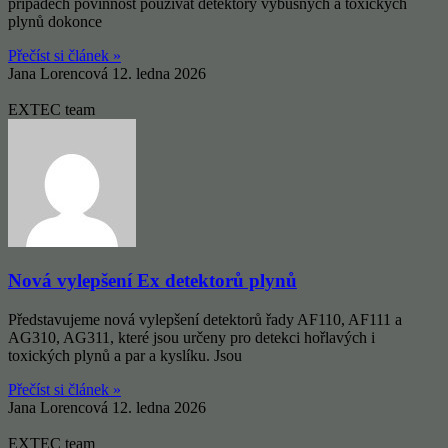
případech povinnost používat detektory výbušných a toxických
plynů dokonce
Přečíst si článek »
Jana Lorencová
12. ledna 2026
EXTEC team
Nová vylepšení Ex detektorů plynů
Představujeme nová vylepšení detektorů řady AF110, AF111 a
AG310, AG311, které jsou určeny pro detekci hořlavých i
toxických plynů a par a kyslíku. Jsou
Přečíst si článek »
Jana Lorencová
12. ledna 2026
EXTEC team