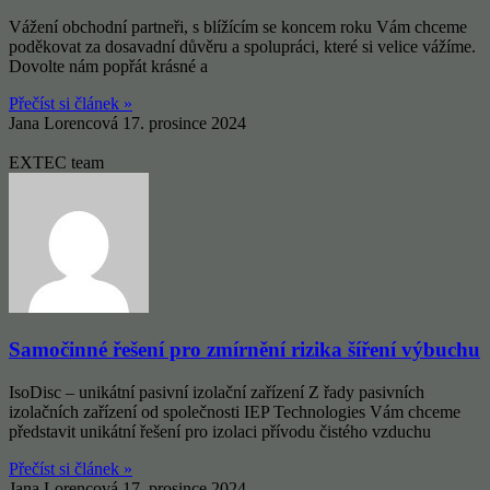
Vážení obchodní partneři, s blížícím se koncem roku Vám chceme
poděkovat za dosavadní důvěru a spolupráci, které si velice vážíme.
Dovolte nám popřát krásné a
Přečíst si článek »
Jana Lorencová
17. prosince 2024
EXTEC team
Samočinné řešení pro zmírnění rizika šíření výbuchu
IsoDisc – unikátní pasivní izolační zařízení Z řady pasivních
izolačních zařízení od společnosti IEP Technologies Vám chceme
představit unikátní řešení pro izolaci přívodu čistého vzduchu
Přečíst si článek »
Jana Lorencová
17. prosince 2024