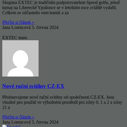
Skupina EXTEC je tradičním podporovatelem Speed golfu, jehož
turnaj na Liberecké Ypsilonce se v letošním roce zvláště vydařil.
Celkem se zúčastnilo osm teamů a za
Přečíst si článek »
Jana Lorencová
5. června 2024
EXTEC team
Nové ruční svítilny CZ-EX
Představujeme nové ruční svítilny od společnosti CZ-EX. Jsou
vhodné pro použití ve výbušném prostředí pro zóny 0, 1 a 2 a zóny
21 a
Přečíst si článek »
Jana Lorencová
5. června 2024