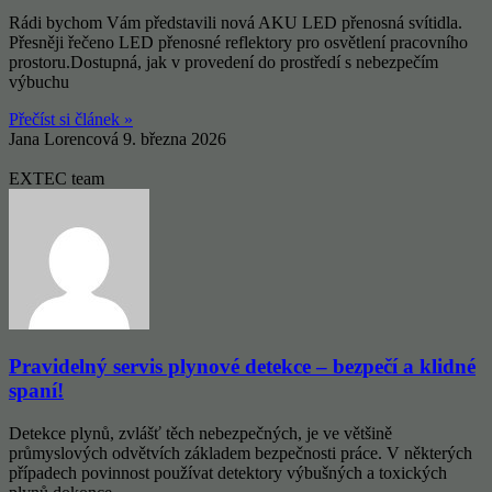
Rádi bychom Vám představili nová AKU LED přenosná svítidla.
Přesněji řečeno LED přenosné reflektory pro osvětlení pracovního
prostoru.Dostupná, jak v provedení do prostředí s nebezpečím
výbuchu
Přečíst si článek »
Jana Lorencová
9. března 2026
EXTEC team
Pravidelný servis plynové detekce – bezpečí a klidné
spaní!
Detekce plynů, zvlášť těch nebezpečných, je ve většině
průmyslových odvětvích základem bezpečnosti práce. V některých
případech povinnost používat detektory výbušných a toxických