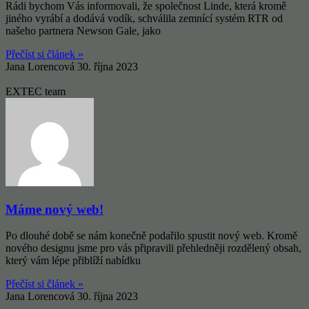
Rádi bychom Vás informovali, že společnost Linde, která kromě
jiného vyrábí a dodává vodík, schválila zemnící systém RTR od
našeho partnera Newson Gale, jako
Přečíst si článek »
Jana Lorencová
30. října 2023
EXTEC team
Máme nový web!
Po dlouhé době se nám konečně podařilo spustit nový web. Kromě
nového designu jsme pro vás připravili přehledněji rozdělený obsah,
který vám lépe přiblíží nabídku
Přečíst si článek »
Jana Lorencová
30. října 2023