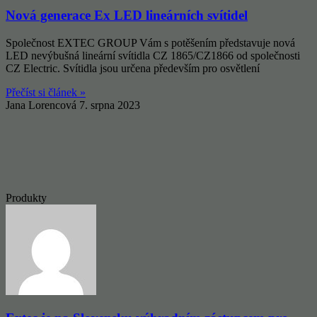
Nová generace Ex LED lineárních svítidel
Společnost EXTEC GROUP Vám s potěšením představuje nová
LED nevýbušná lineární svítidla CZ 1865/CZ1866 od společnosti
CZ Electric. Svítidla jsou určena především pro osvětlení
Přečíst si článek »
Jana Lorencová
7. srpna 2023
Produkty