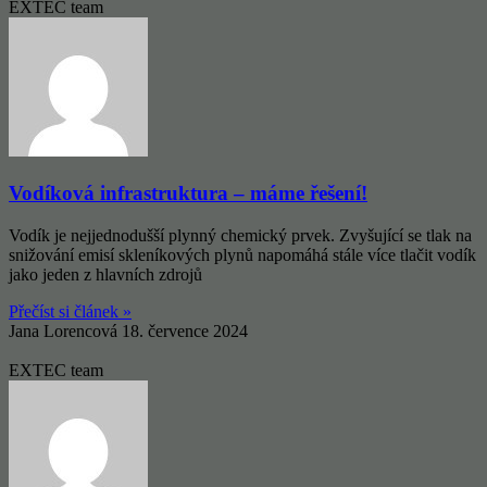
EXTEC team
Vodíková infrastruktura – máme řešení!
Vodík je nejjednodušší plynný chemický prvek. Zvyšující se tlak na
snižování emisí skleníkových plynů napomáhá stále více tlačit vodík
jako jeden z hlavních zdrojů
Přečíst si článek »
Jana Lorencová
18. července 2024
EXTEC team