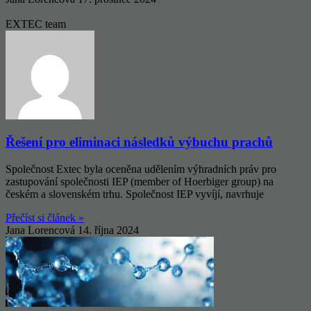
EXTEC team
Řešení pro eliminaci následků výbuchu prachů
Společnost Extec byla oceněna udělením výhradních práv pro
zastupování společnosti IEP (member of Hoerbiger group) na
českém a slovenském trhu. Společnost IEP vyvíjí, navrhuje
Přečíst si článek »
Jana Lorencová
14. října 2024