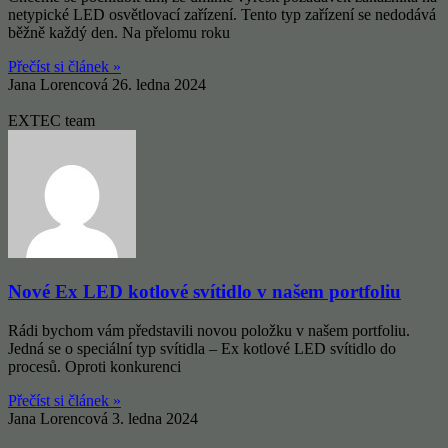
netypické LED osvětlovací zařízení. Tento typ zařízení se nedodává
běžně každý den. Na přelomu roku
Přečíst si článek »
Jana Lorencová
26. ledna 2024
EXTEC team
Nové Ex LED kotlové svítidlo v našem portfoliu
Rádi bychom vám představili novou položku v našem portfoliu.
Jedná se o speciální typ svítidla – Ex kotlové LED svítidlo do
procesů. Oproti konkurenci
Přečíst si článek »
Jana Lorencová
3. ledna 2024