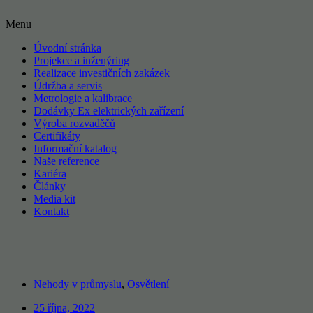
Menu
Úvodní stránka
Projekce a inženýring
Realizace investičních zakázek
Údržba a servis
Metrologie a kalibrace
Dodávky Ex elektrických zařízení
Výroba rozvaděčů
Certifikáty
Informační katalog
Naše reference
Kariéra
Články
Media kit
Kontakt
Nehody v průmyslu
,
Osvětlení
25 října, 2022