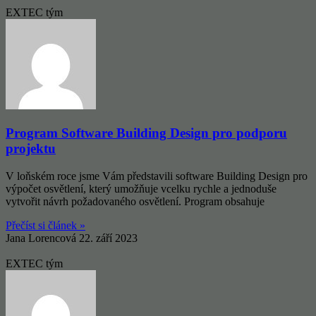
EXTEC tým
Program Software Building Design pro podporu
projektu
V loňském roce jsme Vám představili software Building Design pro
výpočet osvětlení, který umožňuje vcelku rychle a jednoduše
vytvořit návrh požadovaného osvětlení. Program obsahuje
Přečíst si článek »
Jana Lorencová
22. září 2023
EXTEC tým