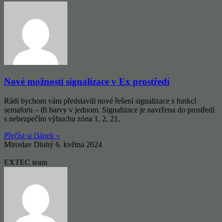
Nové možnosti signalizace v Ex prostředí
Rádi bychom vám představili nové řešení signalizace s funkcí
semaforu – tři barvy v jednom. Signalizace je navržena do prostředí
s nebezpečím výbuchu zóna 1, 2, 21,
Přečíst si článek »
Miroslav Dluhý
6. května 2024
EXTEC team