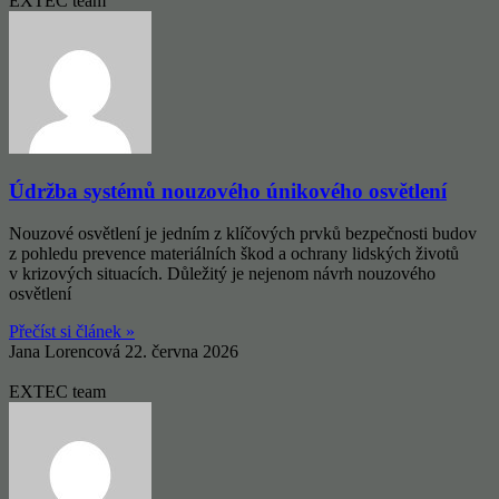
EXTEC team
Údržba systémů nouzového únikového osvětlení
Nouzové osvětlení je jedním z klíčových prvků bezpečnosti budov
z pohledu prevence materiálních škod a ochrany lidských životů
v krizových situacích. Důležitý je nejenom návrh nouzového
osvětlení
Přečíst si článek »
Jana Lorencová
22. června 2026
EXTEC team