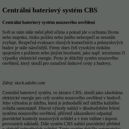
Centrální bateriový systém CBS
Centrální bateriový systém nouzového osvětlení
Svět se nám stále mění před očima a pokud jde o ochranu života
nebo majetku, riziko požáru nebo jiného nebezpečí se neustále
zvyšuje. Bezpečná evakuace různých komerčních a průmyslových
budov je stále náročnější. Firmy dnes čelí vysokým rizikům
spojeným s požárem nebo jinými hrozbami, jako např. terorismus či
výpadky elektrické energie. Proto je důležitý systém nouzového
osvětlení, který slouží pro označení únikové cesty z budovy.
Zdroj: stock.adobe.com
Centrální bateriový systém, ve zkratce CBS, slouží jako zásobárna
elektrické energie pro celý systém nouzového osvětlení v budově.
Jeho výhodou je údržba, která je jednodušší než údržba každého
svítidla samostatně. Hlavní výhody nabízí v dlouhodobém řešení
systému nouzového osvětlení, přičemž zákazníkovi odpadají
pravidelné kontroly nouzových svítidel a v tom vidíme i úsporu
provozních nákladů. Dále systém CBS nabízí pravidelný přehled
o aktivitě jednotlivých svítidel. Tento systém dokáže automaticky