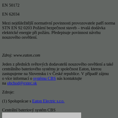
EN 50172
EN 62034
Mezi nejdůležitější normativní povinnosti provozovatele patří norma
STN EN 92 0203 Požární bezpečnost staveb – trvalá dodávka
elektrické energie při požáru. Předepisuje povinnost návrhu
nouzového osvětlení.
Zdroj:
www.eaton.com
Jeden z předních světových dodavatelů nouzového osvětlení a také
centrálního bateriového systému je společnost Eaton, kterou
zastupujeme na Slovensku i v České republice. V případě zájmu
o více informací o
systému CBS
nás kontaktujte
na
obchod@extec.sk
Zdroje:
(1) Spoluprácae s
Eaton Electric s.r.o.
Centrální bateriový systém CBS