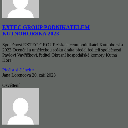
EXTEC GROUP PODNIKATELEM
KUTNOHORSKA 2023
Společnost EXTEC GROUP získala cenu podnikatel Kutnohorska
2023 Ocenění a uměleckou sošku draka předal řediteli společnosti
Pavlovi Vavřičkovi, ředitel Okresní hospodářské komory Kutná
Hora,
Přečíst si článek »
Jana Lorencová
20. září 2023
Osvětlení