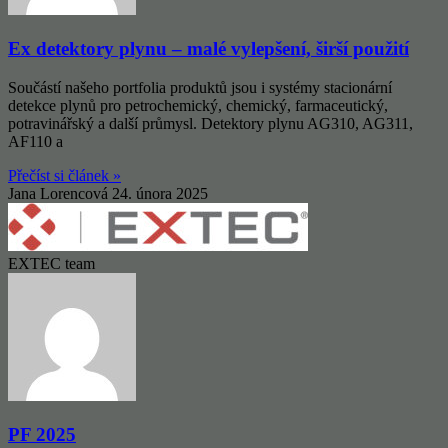
Ex detektory plynu – malé vylepšení, širší použití
Součástí našeho portfolia produktů jsou i systémy stacionární
detekce plynů pro petrochemický, chemický, farmaceutický,
potravinářský a další průmysl. Detektory plynu AG310, AG311,
AF110 a
Přečíst si článek »
Jana Lorencová
24. února 2025
EXTEC team
PF 2025