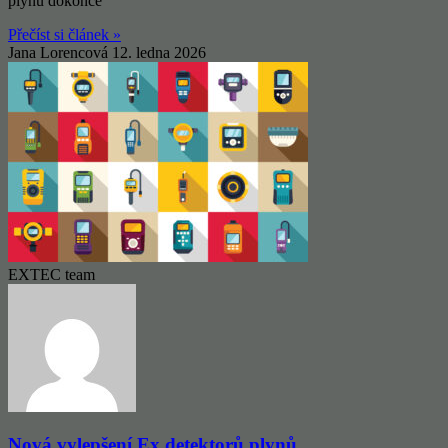
plynů dokonce
Přečíst si článek »
Jana Lorencová
12. ledna 2026
EXTEC team
Nová vylepšení Ex detektorů plynů