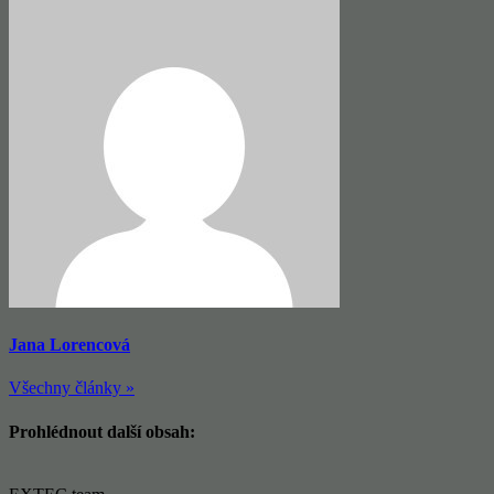
Jana Lorencová
Všechny články »
Prohlédnout další obsah: