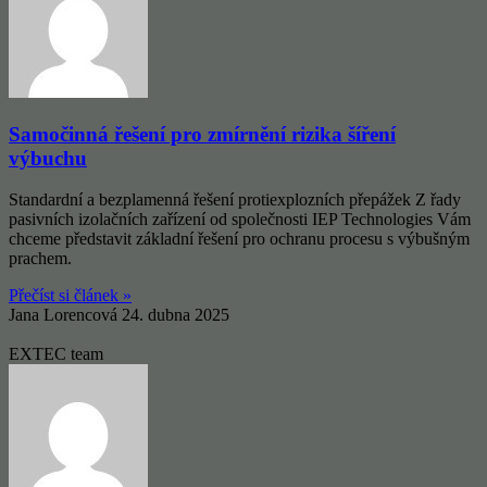
Samočinná řešení pro zmírnění rizika šíření
výbuchu
Standardní a bezplamenná řešení protiexplozních přepážek Z řady
pasivních izolačních zařízení od společnosti IEP Technologies Vám
chceme představit základní řešení pro ochranu procesu s výbušným
prachem.
Přečíst si článek »
Jana Lorencová
24. dubna 2025
EXTEC team