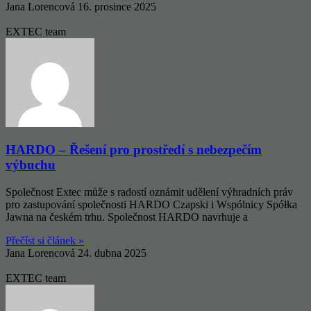
Jana Lorencová
16. prosince 2025
EXTEC team
HARDO – Řešení pro prostředí s nebezpečím
výbuchu
Společnost Extec může s radostí oznámit udělení výhradních práv
pro zastupování společnosti HARDO Czapski i Wspólnicy Spółka
Jawna na českém trhu. Společnost HARDO navrhuje a
Přečíst si článek »
Jana Lorencová
24. dubna 2025
EXTEC team