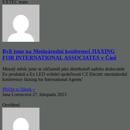
EXTEC team
Byli jsme na Mezinárodní konferenci JIAXING
FOR INTERNATIONAL ASSOCIATES v Číně
Minulý měsíc jsme se zúčastnili jako distributoři našeho dodavatele
Ex produktů a Ex LED svítidel společnosti CZ Electric mezinárodní
konference Jiaxing for International Agents/
Přečíst si článek »
Jana Lorencová
27. listopadu 2023
Osvětlení