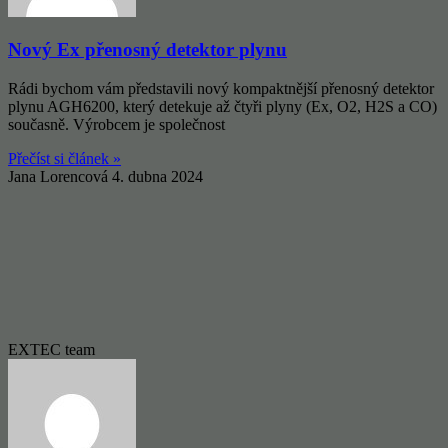
Nový Ex přenosný detektor plynu
Rádi bychom vám představili nový kompaktnější přenosný detektor
plynu AGH6200, který detekuje až čtyři plyny (Ex, O2, H2S a CO)
současně. Výrobcem je společnost
Přečíst si článek »
Jana Lorencová
4. dubna 2024
EXTEC team