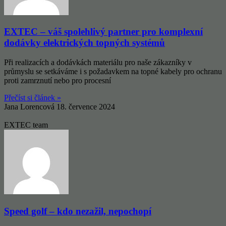
EXTEC – váš spolehlivý partner pro komplexní
dodávky elektrických topných systémů
Při realizacích a dodávkách materiálu pro naše zákazníky v
průmyslu se setkáváme i s požadavkem na topné kabely pro ochranu
proti zamrznutí nebo pro procesní
Přečíst si článek »
Jana Lorencová
18. července 2024
EXTEC team
Speed golf – kdo nezažil, nepochopí