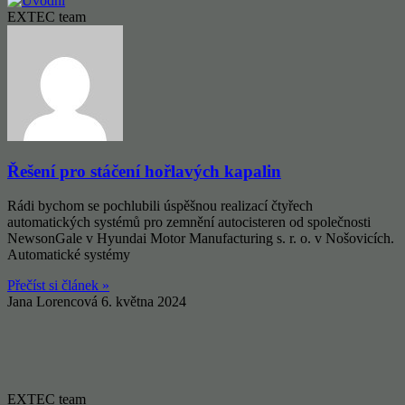
EXTEC team
Řešení pro stáčení hořlavých kapalin
Rádi bychom se pochlubili úspěšnou realizací čtyřech
automatických systémů pro zemnění autocisteren od společnosti
NewsonGale v Hyundai Motor Manufacturing s. r. o. v Nošovicích.
Automatické systémy
Přečíst si článek »
Jana Lorencová
6. května 2024
EXTEC team