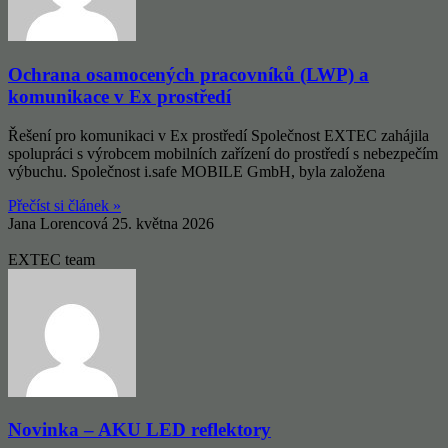
Ochrana osamocených pracovníků (LWP) a
komunikace v Ex prostředí
Řešení pro komunikaci v Ex prostředí Společnost EXTEC zahájila
spolupráci s výrobcem mobilních zařízení do prostředí s nebezpečím
výbuchu. Společnost i.safe MOBILE GmbH, byla založena
Přečíst si článek »
Jana Lorencová
25. května 2026
EXTEC team
Novinka – AKU LED reflektory