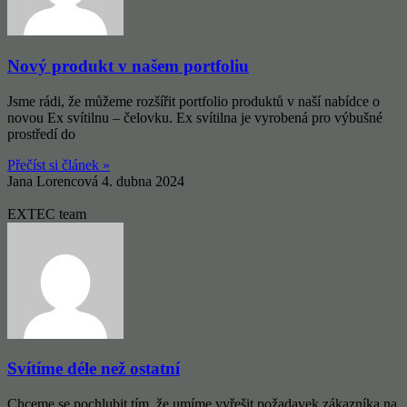
Nový produkt v našem portfoliu
Jsme rádi, že můžeme rozšířit portfolio produktů v naší nabídce o
novou Ex svítilnu – čelovku. Ex svítilna je vyrobená pro výbušné
prostředí do
Přečíst si článek »
Jana Lorencová
4. dubna 2024
EXTEC team
Svítíme déle než ostatní
Chceme se pochlubit tím, že umíme vyřešit požadavek zákazníka na