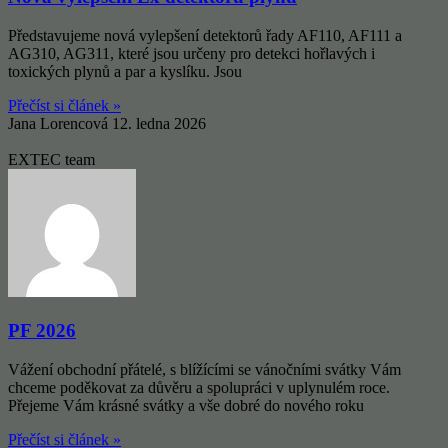
Představujeme nová vylepšení detektorů řady AF110, AF111 a
AG310, AG311, které jsou určeny pro detekci hořlavých i
toxických plynů a par a kyslíku. Jsou
Přečíst si článek »
Jana Lorencová
12. ledna 2026
EXTEC team
PF 2026
Vážení obchodní přátelé, s blížícími se vánočními svátky Vám
chceme poděkovat za důvěru a spolupráci v uplynulém roce.
Přejeme Vám krásné svátky a vše dobré do nového roku
Přečíst si článek »