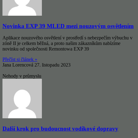
Novinka EXP 39 MLED mezi nouzovým osvětlením
Aplikace nouzového osvětlení v prostředí s nebezpečím výbuchu v
zóně II je celkem běžná, a proto našim zákazníkům nabízíme
novinku od společnosti Remontowa EXP 39
Přečíst si článek »
Jana Lorencová
27. listopadu 2023
Nehody v průmyslu
Další krok pro budoucnost vodíkové dopravy