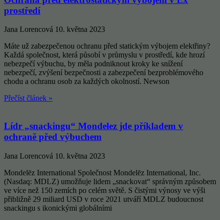
prostředí
Jana Lorencová
10. května 2023
Máte už zabezpečenou ochranu před statickým výbojem elektřiny?
Každá společnost, která působí v průmyslu v prostředí, kde hrozí
nebezpečí výbuchu, by měla podniknout kroky ke snížení
nebezpečí, zvýšení bezpečnosti a zabezpečení bezproblémového
chodu a ochranu osob za každých okolností. Newson
Přečíst článek »
Lídr „snackingu“ Mondelez jde příkladem v
ochraně před výbuchem
Jana Lorencová
10. května 2023
Mondelēz International Společnost Mondelēz International, Inc.
(Nasdaq: MDLZ) umožňuje lidem „snackovat“ správným způsobem
ve více než 150 zemích po celém světě. S čistými výnosy ve výši
přibližně 29 miliard USD v roce 2021 utváří MDLZ budoucnost
snackingu s ikonickými globálními