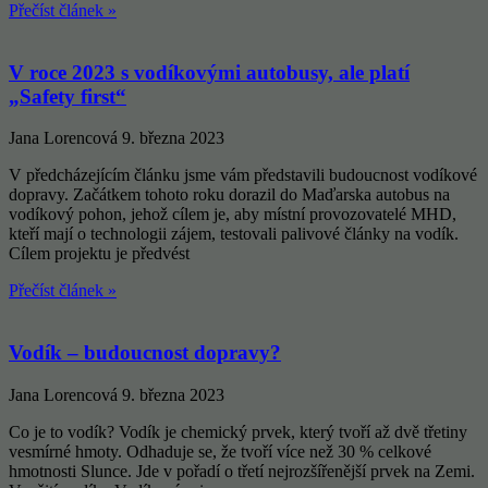
Přečíst článek »
V roce 2023 s vodíkovými autobusy, ale platí
„Safety first“
Jana Lorencová
9. března 2023
V předcházejícím článku jsme vám představili budoucnost vodíkové
dopravy. Začátkem tohoto roku dorazil do Maďarska autobus na
vodíkový pohon, jehož cílem je, aby místní provozovatelé MHD,
kteří mají o technologii zájem, testovali palivové články na vodík.
Cílem projektu je předvést
Přečíst článek »
Vodík – budoucnost dopravy?
Jana Lorencová
9. března 2023
Co je to vodík? Vodík je chemický prvek, který tvoří až dvě třetiny
vesmírné hmoty. Odhaduje se, že tvoří více než 30 % celkové
hmotnosti Slunce. Jde v pořadí o třetí nejrozšířenější prvek na Zemi.