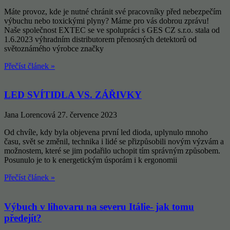
Máte provoz, kde je nutné chránit své pracovníky před nebezpečím
výbuchu nebo toxickými plyny? Máme pro vás dobrou zprávu!
Naše společnost EXTEC se ve spolupráci s GES CZ s.r.o. stala od
1.6.2023 výhradním distributorem přenosných detektorů od
světoznámého výrobce značky
Přečíst článek »
LED SVÍTIDLA VS. ZÁŘIVKY
Jana Lorencová
27. července 2023
Od chvíle, kdy byla objevena první led dioda, uplynulo mnoho
času, svět se změnil, technika i lidé se přizpůsobili novým výzvám a
možnostem, které se jim podařilo uchopit tím správným způsobem.
Posunulo je to k energetickým úsporám i k ergonomii
Přečíst článek »
Výbuch v lihovaru na severu Itálie- jak tomu
předejít?