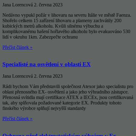
Jana Lorencová
2. června 2023
Nedávno vypukl požár v lihovaru na severu Itálie ve městě Faenza.
Shořelo celkem 15 zařízení lihovaru a plameny zachvátily 200
kubických metrů alkoholu. Kvůli silnému výbuchu a
komplikovanému hašení hořlavého alkoholu bylo evakuováno 530
lidí v okruhu 1km. Zabezpečte ochranu
Přečíst článek »
Specialisté na osvětlení v oblasti EX
Jana Lorencová
2. června 2023
Rádi bychom Vám představili společnost Atexor jako specialistu pro
oblast přenosného EX- osvětlení a jako jeho výhradního zástupce.
Přenosná svítidla mají certifikace ATEX a IECEx, jsou certifikovaná
tak, aby splňovala požadované kategorie EX. Produkty tohoto
finského výrobce splňují nejvyšší standardy
Přečíst článek »
Ochrana před elektrostatickým výbojem v Ex