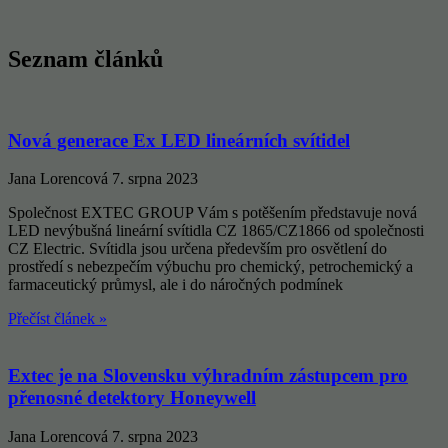
Seznam článků
Nová generace Ex LED lineárních svítidel
Jana Lorencová
7. srpna 2023
Společnost EXTEC GROUP Vám s potěšením představuje nová
LED nevýbušná lineární svítidla CZ 1865/CZ1866 od společnosti
CZ Electric. Svítidla jsou určena především pro osvětlení do
prostředí s nebezpečím výbuchu pro chemický, petrochemický a
farmaceutický průmysl, ale i do náročných podmínek
Přečíst článek »
Extec je na Slovensku výhradním zástupcem pro
přenosné detektory Honeywell
Jana Lorencová
7. srpna 2023