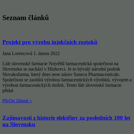
Seznam článků
Projekt pro výrobu injekčních roztoků
Jana Lorencová
1. února 2022
Lídr slovenské farmacie Největší farmaceutická společnost na
Slovensku se nachází v Hlohovci. Je to bývalý národní podnik
Slovakofarma, který dnes nese název Saneca Pharmaceuticals.
Společnost se zaobírá výrobou farmaceutických výrobků, vývojem a
výrobou farmaceutických složek. Tento lídr slovenské farmacie
přidal
Přečíst článek »
Zajímavosti z historie elektřiny za posledních 100 let
na Slovensku